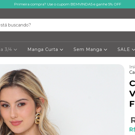
Primeira compra? Use o cupom BEMVINDA5 e ganhe 5% OFF
a 3/4
Manga Curta
Sem Manga
SALE
Iní
Ca
C
V
F
R