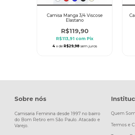
iscolinho
Camisa Manga 3/4 Viscose
Ca
Elastano
90
R$119,90
m
Pix
R$113,91
com
Pix
m juros
4
x de
R$29,98
sem juros
Sobre nós
Institu
Quem Som
Camisaria Feminina desde 1997 no bairro
do Bom Retiro em São Paulo. Atacado e
Termos e C
Varejo.