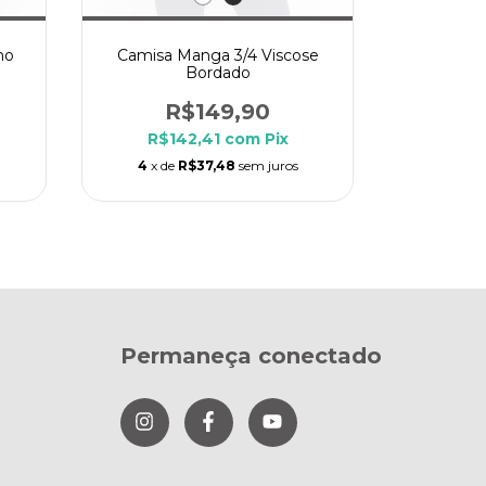
ho
Camisa Manga 3/4 Viscose
Camisa 
Bordado
R$149,90
R
R$142,41
com
Pix
R$1
4
x de
R$37,48
sem juros
4
x de
Permaneça conectado