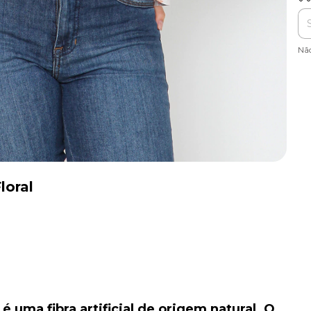
Nã
loral
 uma fibra artificial de origem natural. O