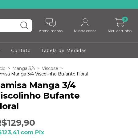
0
Atendimento
Minha conta
Meu carrinho
Contato
Tabela de Medidas
cio
>
Manga 3/4
>
Viscose
>
misa Manga 3/4 Viscolinho Bufante Floral
amisa Manga 3/4
iscolinho Bufante
loral
R$129,90
$123,41
com
Pix