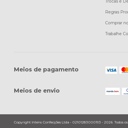
Trocas e D
Regras Pro
Comprar no
Trabalhe C
Meios de pagamento
Meios de envio
Copyright Intens Confecções Ltda - 02101283000193 - 2026. Todos os d