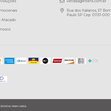
evoluções
vendas@intens.com.br
mocionais
Rua dos Italianos, 57 Bo
Paulo SP Cep: 01131-000
 Atacado
onosco
ireitos reservados.