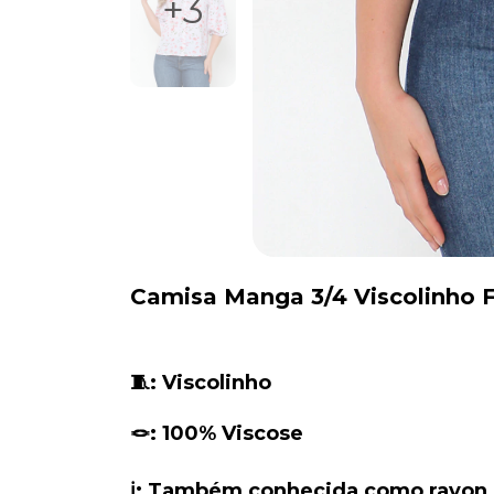
+3
Camisa Manga 3/4 Viscolinho F
🧵: Viscolinho
🪢: 100% Viscose
ℹ️: Também conhecida como rayon, é