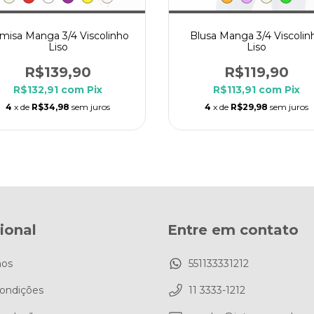
misa Manga 3/4 Viscolinho
Blusa Manga 3/4 Viscolin
Liso
Liso
R$139,90
R$119,90
R$132,91
com
Pix
R$113,91
com
Pix
4
x de
R$34,98
sem juros
4
x de
R$29,98
sem juros
cional
Entre em contato
os
551133331212
ondições
11 3333-1212