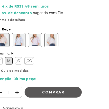
4
x de
R$32,48
sem juros
5% de desconto
pagando com Pix
r mais detalhes
r:
Bege
manho:
M
P
M
G
GG
Guia de medidas
enção, última peça!
ALTERAR CEP
regas para o CEP:
Meios de envio