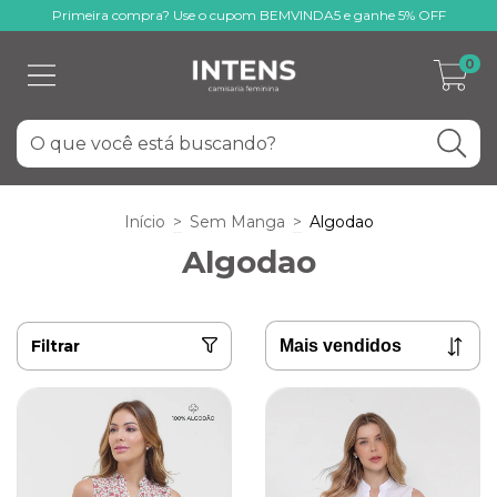
Primeira compra? Use o cupom BEMVINDA5 e ganhe 5% OFF
0
Início
>
Sem Manga
>
Algodao
Algodao
Filtrar