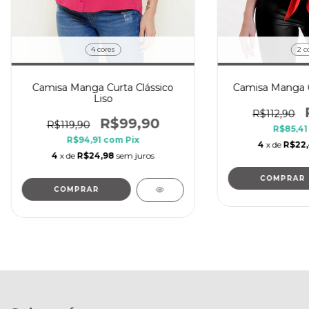
4 cores
2 c
Camisa Manga Curta Clássico
Camisa Manga C
Liso
R$112,90
R$99,90
R$119,90
R$85,4
R$94,91
com
Pix
4
x de
R$22
4
x de
R$24,98
sem juros
COMPRAR
COMPRAR