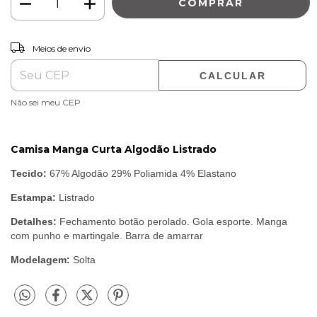
ALTERAR CEP
Entregas para o CEP:
Meios de envio
CALCULAR
Não sei meu CEP
Camisa Manga Curta Algodão Listrado
Tecido:
67% Algodão 29% Poliamida 4% Elastano
Estampa:
Listrado
Detalhes:
Fechamento botão perolado. Gola esporte. Manga
com punho e martingale. Barra de amarrar
Modelagem:
Solta