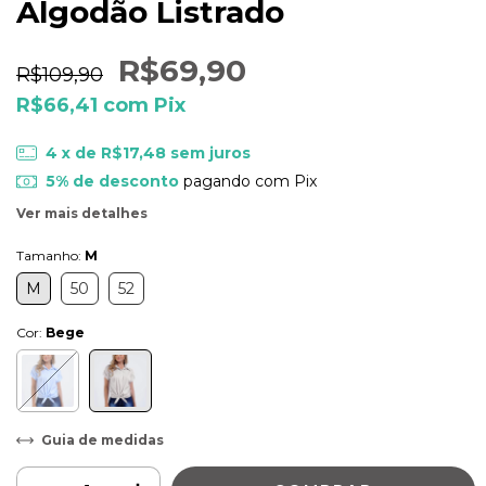
Algodão Listrado
R$69,90
R$109,90
R$66,41
com
Pix
4
x de
R$17,48
sem juros
5% de desconto
pagando com Pix
Ver mais detalhes
Tamanho:
M
M
50
52
Cor:
Bege
Guia de medidas