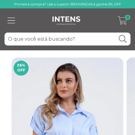
Primeira compra? Use o cupom BEMVINDA5 e ganhe 5% OFF
0
36
%
OFF