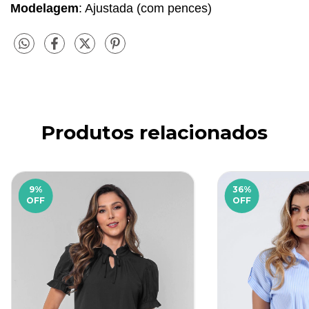
Modelagem
: Ajustada (com pences)
Produtos relacionados
9
%
36
%
OFF
OFF