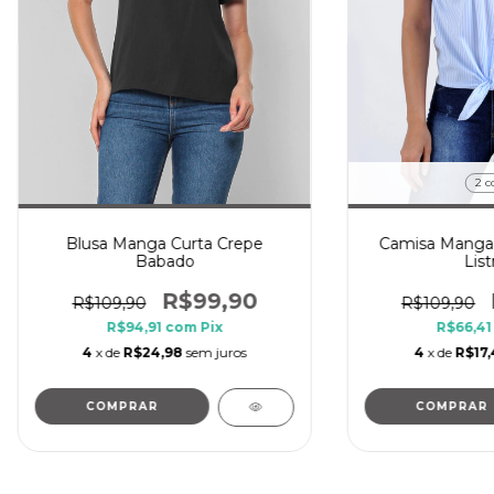
2 c
Blusa Manga Curta Crepe
Camisa Manga 
Babado
List
R$99,90
R$109,90
R$109,90
R$94,91
com
Pix
R$66,4
4
x de
R$24,98
sem juros
4
x de
R$17
COMPRAR
COMPRAR