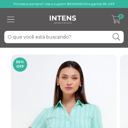
Primeira compra? Use o cupom BEMVINDA5 e ganhe 5% OFF
0
50
%
OFF