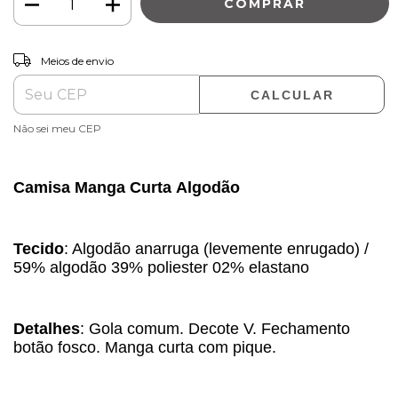
ALTERAR CEP
Entregas para o CEP:
Meios de envio
CALCULAR
Não sei meu CEP
Camisa Manga Curta Algodão
Tecido
: Algodão anarruga (levemente enrugado) /
59% algodão 39% poliester 02% elastano
Detalhes
: Gola comum. Decote V. Fechamento
botão fosco. Manga curta com pique.