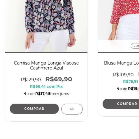
2 c
Camisa Manga Longa Viscose
Blusa Manga Lon
Cashmere Azul
R$109,90
R$69,90
R$129,90
R$75,91
R$66,41
com
Pix
4
x de
R$19
4
x de
R$17,48
sem juros
COMPRAR
COMPRAR