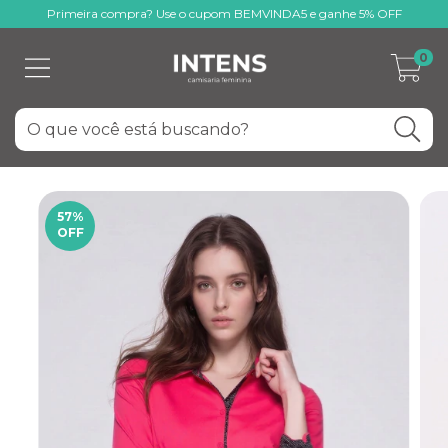
Primeira compra? Use o cupom BEMVINDA5 e ganhe 5% OFF
0
57
%
OFF