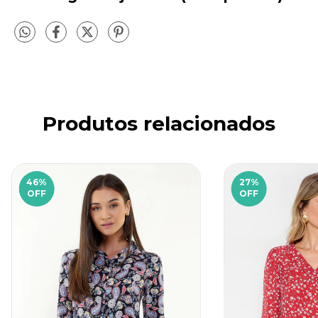
Produtos relacionados
46
%
27
%
OFF
OFF