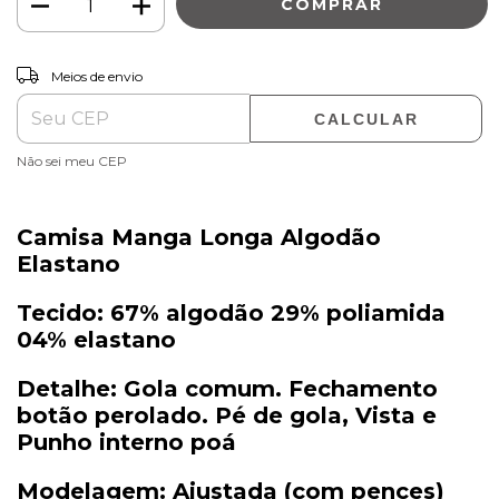
ALTERAR CEP
Entregas para o CEP:
Meios de envio
CALCULAR
Não sei meu CEP
Camisa Manga Longa Algodão
Elastano
Tecido:
67% algodão 29% poliamida
04% elastano
Detalhe:
Gola comum. Fechamento
botão perolado. Pé de gola, Vista e
Punho interno poá
Modelagem:
Ajustada (com pences)