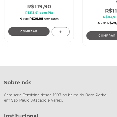
R$119,90
R$11
R$113,91
com
Pix
R$113,9
4
x de
R$29,98
sem juros
4
x de
R$29
COMPRAR
COMPRAR
Sobre nós
Camisaria Feminina desde 1997 no bairro do Bom Retiro
em São Paulo. Atacado e Varejo.
Institucional