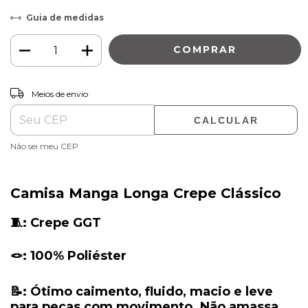
Guia de medidas
ALTERAR CEP
Entregas para o CEP:
Meios de envio
CALCULAR
Não sei meu CEP
Camisa Manga Longa Crepe Clássico
🧵: Crepe GGT
🪢: 100% Poliéster
📝: Ótimo caimento, fluido, macio e leve
para peças com movimento. Não amassa