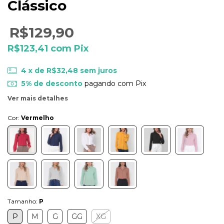
Clássico
R$129,90
R$123,41
com
Pix
4
x de
R$32,48
sem juros
5% de desconto
pagando com Pix
Ver mais detalhes
Cor:
Vermelho
Tamanho:
P
P
M
G
GG
XG