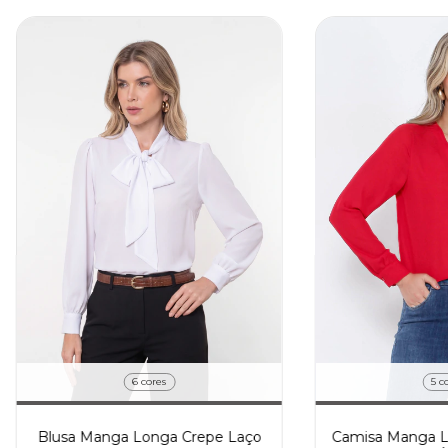
6 cores
5 c
Blusa Manga Longa Crepe Laço
Camisa Manga L