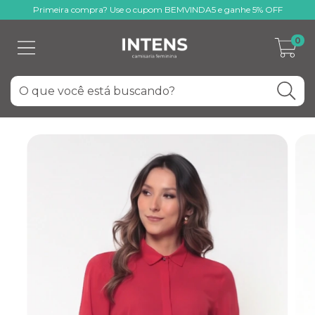
Primeira compra? Use o cupom BEMVINDA5 e ganhe 5% OFF
0