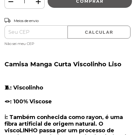
ALTERAR CEP
Entregas para o CEP:
Meios de envio
CALCULAR
Não sei meu CEP
Camisa Manga Curta Viscolinho Liso
🧵: Viscolinho
🪢: 100% Viscose
ℹ️: Também conhecida como rayon, é uma
fibra artificial de origem natural. O
viscoLINHO passa por um processo de