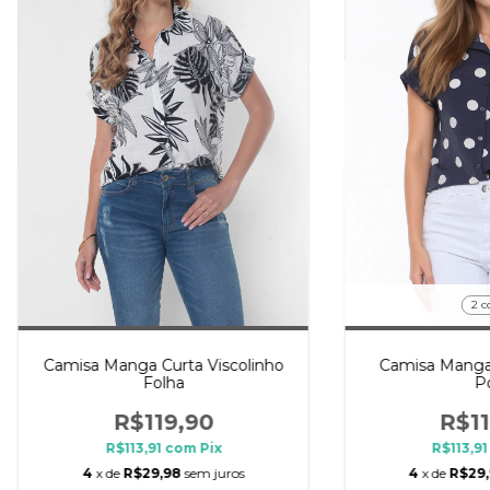
2 c
Camisa Manga Curta Viscolinho
Camisa Manga 
Folha
P
R$119,90
R$11
R$113,91
com
Pix
R$113,9
4
x de
R$29,98
sem juros
4
x de
R$29