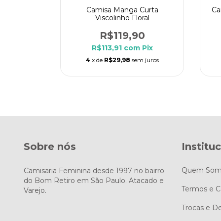
Curta
Camisa Manga Curta
Ca
lha
Viscolinho Floral
90
R$119,90
m
Pix
R$113,91
com
Pix
m juros
4
x de
R$29,98
sem juros
Sobre nós
Institu
Quem Som
Camisaria Feminina desde 1997 no bairro
do Bom Retiro em São Paulo. Atacado e
Termos e C
Varejo.
Trocas e D