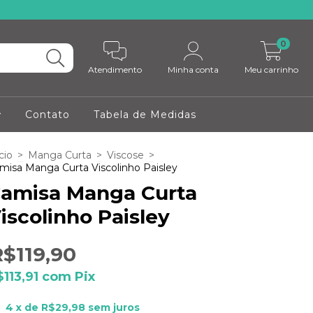
0
Atendimento
Minha conta
Meu carrinho
Contato
Tabela de Medidas
cio
>
Manga Curta
>
Viscose
>
misa Manga Curta Viscolinho Paisley
amisa Manga Curta
iscolinho Paisley
R$119,90
$113,91
com
Pix
4
x de
R$29,98
sem juros