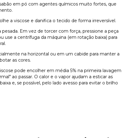
e sabão em pó com agentes químicos muito fortes, que
imento.
lhe a viscose e danifica o tecido de forma irreversível.
a pesada. Em vez de torcer com força, pressione a peça
 use a centrífuga da máquina (em rotação baixa) para
al.
ialmente na horizontal ou em um cabide para manter a
botar as cores.
viscose pode encolher em média 5% na primeira lavagem
mal" ao passar. O calor e o vapor ajudam a esticar as
xa e, se possível, pelo lado avesso para evitar o brilho