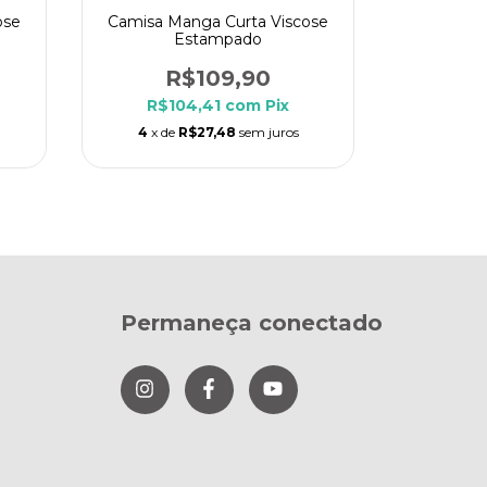
ose
Camisa Manga Curta Viscose
Cami
Estampado
Vi
R$109,90
R$104,41
com
Pix
R$1
4
x de
R$27,48
sem juros
4
x de
Permaneça conectado