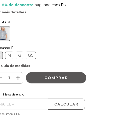
5% de desconto
pagando com Pix
r mais detalhes
r:
Azul
manho:
P
P
M
G
GG
Guia de medidas
ALTERAR CEP
regas para o CEP:
Meios de envio
CALCULAR
o sei meu CEP