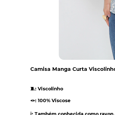
Camisa Manga Curta Viscolinh
🧵: Viscolinho
🪢: 100% Viscose
ℹ️: Também conhecida como rayon, é