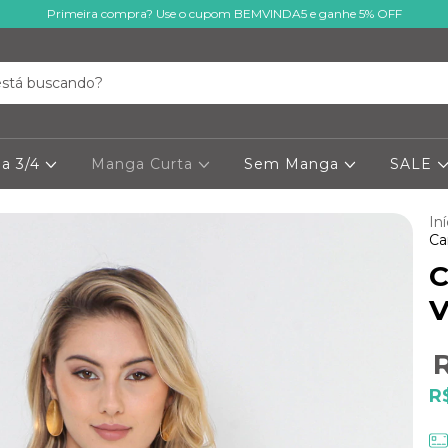
Primeira compra? Use o cupom BEMVINDA5 e ganhe 5% OFF
a 3/4
Manga Curta
Sem Manga
SALE
Iní
Ca
C
V
R