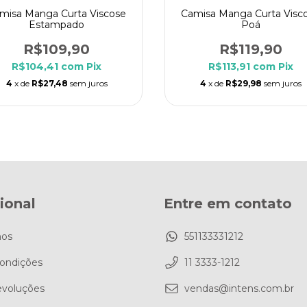
misa Manga Curta Viscose
Camisa Manga Curta Visc
Estampado
Poá
R$109,90
R$119,90
R$104,41
com
Pix
R$113,91
com
Pix
4
x de
R$27,48
sem juros
4
x de
R$29,98
sem juros
cional
Entre em contato
os
551133331212
ondições
11 3333-1212
evoluções
vendas@intens.com.br