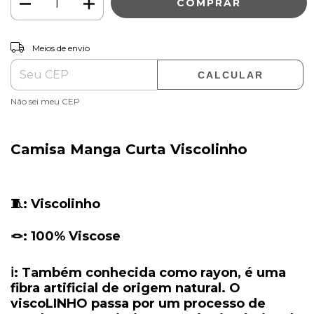
ALTERAR CEP
Entregas para o CEP:
Meios de envio
CALCULAR
Não sei meu CEP
Camisa Manga Curta Viscolinho
🧵: Viscolinho
🪢: 100% Viscose
ℹ️: Também conhecida como rayon, é uma
fibra artificial de origem natural. O
viscoLINHO passa por um processo de