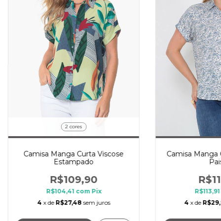
2 cores
Camisa Manga Curta Viscose
Camisa Manga C
Estampado
Pai
R$109,90
R$11
R$104,41
com
Pix
R$113,9
4
x de
R$27,48
sem juros
4
x de
R$29