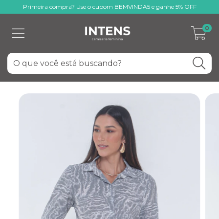
Primeira compra? Use o cupom BEMVINDA5 e ganhe 5% OFF
0