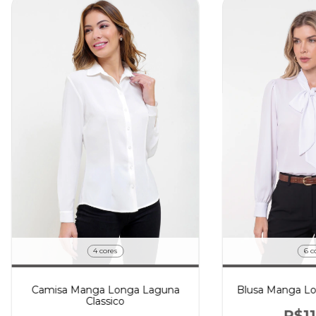
4 cores
6 c
Camisa Manga Longa Laguna
Blusa Manga Lo
Classico
R$11