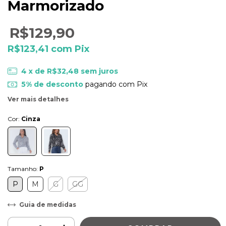
Marmorizado
R$129,90
R$123,41
com
Pix
4
x de
R$32,48
sem juros
5% de desconto
pagando com Pix
Ver mais detalhes
Cor:
Cinza
Tamanho:
P
P
M
G
GG
Guia de medidas