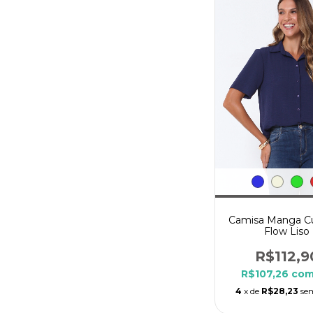
Camisa Manga Cu
Flow Liso
R$112,9
R$107,26
co
4
x de
R$28,23
se