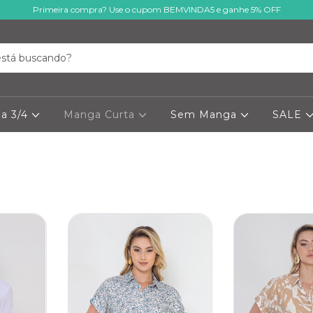
Primeira compra? Use o cupom BEMVINDA5 e ganhe 5% OFF
a 3/4
Manga Curta
Sem Manga
SALE