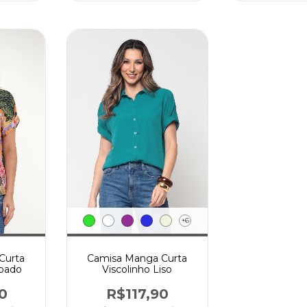
+6
Curta
Camisa Manga Curta
pado
Viscolinho Liso
0
R$117,90