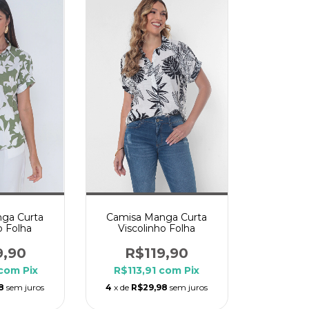
ga Curta
Camisa Manga Curta
o Folha
Viscolinho Folha
9,90
R$119,90
com
Pix
R$113,91
com
Pix
8
sem juros
4
x de
R$29,98
sem juros