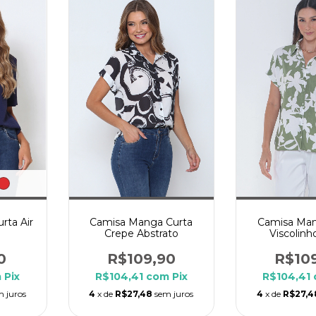
rta Air
Camisa Manga Curta
Camisa Man
Crepe Abstrato
Viscolinh
0
R$109,90
R$10
m
Pix
R$104,41
com
Pix
R$104,41
m juros
4
x de
R$27,48
sem juros
4
x de
R$27,4