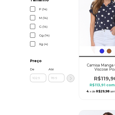
Tamanho
P (14)
M (14)
G (14)
Gg (14)
Xg (4)
Preço
Camisa Manga 
Viscose Po
De
Até
R$119,9
R$113,91
com
4
x de
R$29,98
se