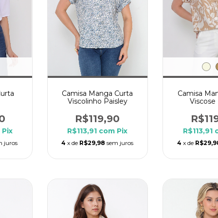
urta
Camisa Manga Curta
Camisa Man
Viscolinho Paisley
Viscose
0
R$119,90
R$11
Pix
R$113,91
com
Pix
R$113,91
 juros
4
x de
R$29,98
sem juros
4
x de
R$29,9