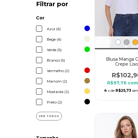
Filtrar por
Cor
Azul (6)
Bege (6)
Verde (5)
Blusa Manga C
Branco (5)
Crepe Liso
Vermelho (2)
R$102,9
Marrom (2)
R$97,76
com
4
x de
R$25,73
sem
Mostarda (2)
Preto (2)
VER TODOS