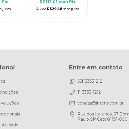
m
Pix
R$112,01
com
Pix
m juros
4
x de
R$29,48
sem juros
cional
Entre em contato
os
551133331212
ondições
11 3333-1212
evoluções
vendas@intens.com.br
mocionais
Rua dos Italianos, 57 Bo
Paulo SP Cep: 01131-000
 Atacado