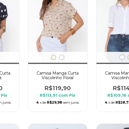
Curta
Camisa Manga Curta
Camisa Man
á
Viscolinho Floral
Viscolinh
0
R$119,90
R$11
Pix
R$113,91
com
Pix
R$109,16
m juros
4
x de
R$29,98
sem juros
4
x de
R$28,7