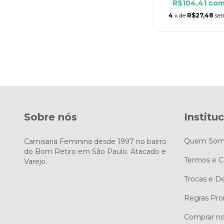
R$104,41
co
4
x de
R$27,48
se
Sobre nós
Institu
Quem Som
Camisaria Feminina desde 1997 no bairro
do Bom Retiro em São Paulo. Atacado e
Termos e C
Varejo.
Trocas e D
Regras Pro
Comprar no